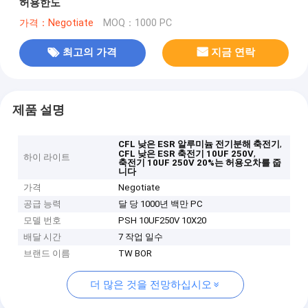
허용한도
가격：Negotiate
MOQ：1000 PC
최고의 가격
지금 연락
제품 설명
,
CFL 낮은 ESR 알루미늄 전기분해 축전기
,
CFL 낮은 ESR 축전기 10UF 250V
하이 라이트
축전기 10UF 250V 20%는 허용오차를 줍
니다
가격
Negotiate
공급 능력
달 당 1000년 백만 PC
모델 번호
PSH 10UF250V 10X20
배달 시간
7 작업 일수
브랜드 이름
TW BOR
더 많은 것을 전망하십시오