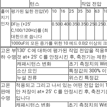
턴스
작업 전압
흩어
평가된 일한 전압(V)
10
16
25
35
50
63
1
지기
인자
DF는 (+25'
0.50
0.40
0.35
0.35
0.25
0.25
0
C,100/120Hz)를 (최
대한으로 씁니다
1000uF의 모든 증가를 위한 10 에드 0.0|2 이상
고온 부
130' Ｃ에 대하여 평가된 작업 전압을 적
하 수명
것 at+ 25' Ｃ를 안정시킨 후, 축전기는 
캐패시턴스 변화
초기 측정치의 Wit
소산 요인
특정값의 300% 
누설 전류
위스킨 특정값
고온
적용되고 그리고 나서 있는 어떤 전압 없이 13
판매
안 저장이 at+ 25' Ｃ를 안정시킨 후, 축전
수명
입니다
캐패시턴스 변화
초기 측정치의 With