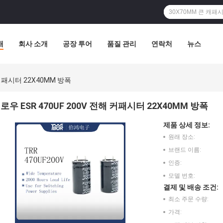
개
회사 소개
공장 투어
품질 관리
연락처
뉴스
 커패시터 22X40MM 방폭
로우 ESR 470UF 200V 전해 커패시터 22X40MM 방폭
제품 상세 정보:
원래 장소:
브랜드 이름:
인증:
모델 번호:
결제 및 배송 조건:
최소 주문 수량:
가격: