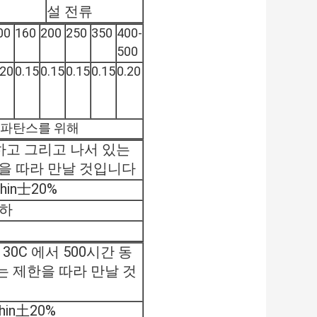
설 전류
00
160
200
250
350
400-
500
.20
0.15
0.15
0.15
0.15
0.20
의 크파탄스를 위해
용하고 그리고 나서 있는
제한을 따라 만날 것입니다
hin士20%
이하
0C 에서 500시간 동
기는 제한을 따라 만날 것
in土20%