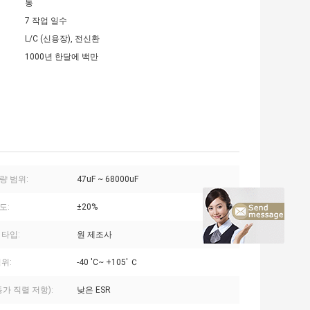
통
7 작업 일수
L/C (신용장), 전신환
1000년 한달에 백만
량 범위:
47uF ~ 68000uF
도:
±20%
 타입:
원 제조사
위:
-40 'C~ +105' Ｃ
(등가 직렬 저항):
낮은 ESR