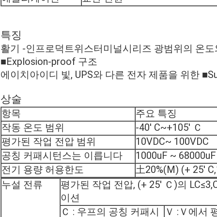
특징
활기 -인프로덕트위스터미널시리즈 광범위의 온도와 20
■Explosion-proof 구조
에이치아이디 빛, UPS와 다른 전자 제품을 위한 ■Sui
상술
항목
주요 특징
작동 온도 범위
-40' C~+105' Ｃ
평가된 작업 전압 범위
10VDC~ 100VDC
공칭 커패시턴스는 이릅니다
1000uF ~ 68000uF
전기 용량 허용한도
土20%(M) (+ 25' C
누설 전류
평가된 작업 전압, (+ 25' Ｃ)의 LC≤3,
이션
Ｃ : 우프의 공칭 커패시
Ｖ :Ｖ에서 