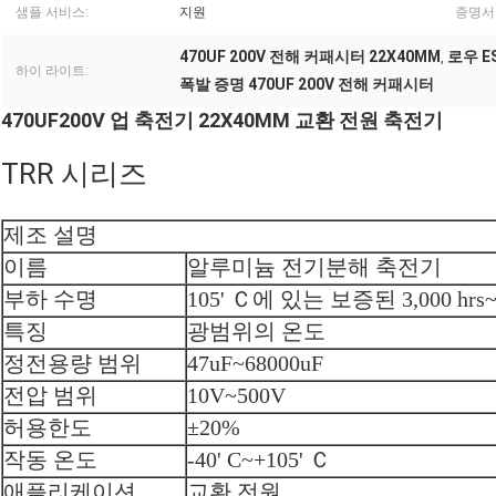
샘플 서비스:
지원
증명서
470UF 200V 전해 커패시터 22X40MM
로우 E
,
하이 라이트:
폭발 증명 470UF 200V 전해 커패시터
470UF200V 업 축전기 22X40MM 교환 전원 축전기
TRR 시리즈
제조 설명
이름
알루미늄 전기분해 축전기
부하 수명
105' Ｃ에 있는 보증된 3,000 hrs
특징
광범위의 온도
정전용량 범위
47uF~68000uF
전압 범위
10V~500V
허용한도
±20%
작동 온도
-40' C~
+105'
Ｃ
애플리케이션
교환 전원