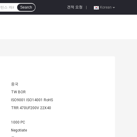
견적 요청
Search
|
Korean
중국
TW BOR
ISO9001 ISO14001 RoHS
TRR 470UF200V 22X40
1000 PC
Negotiate