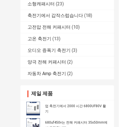
소형캐패시터
(23)
축전기에서 갑작스럽습니다
(18)
고전압 전해 커패시터
(10)
고온 축전기
(13)
오디오 증폭기 축전기
(3)
양극 전해 커패시터
(2)
자동차 Amp 축전기
(2)
제일 제품
업 축전기에서 2000 시간 6800UF80V 활
기
680uf450v는 전해 커패시터 35x50mm에