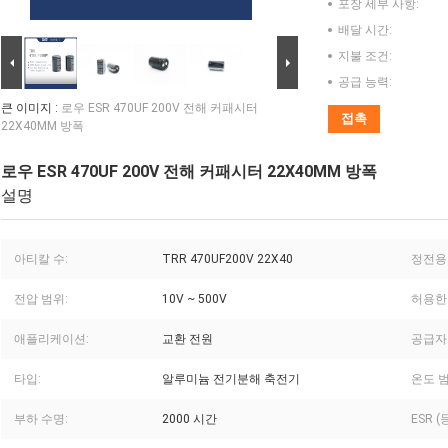
포장 세부 사항:
배달 시간:
지불 조건:
공급 능력:
큰 이미지 :
로우 ESR 470UF 200V 전해 커패시터
접촉
22X40MM 방폭
로우 ESR 470UF 200V 전해 커패시터 22X40MM 방폭
설명
아티칼 수:
TRR 470UF200V 22X40
정전용
전압 범위:
10V ~ 500V
허용한
애플리케이션:
교환 전원
공급자
타입:
알루미늄 전기분해 축전기
온도 범
부하 수명:
2000 시간
ESR 